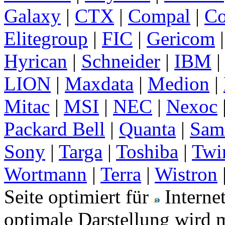
Galaxy
|
CTX
|
Compal
|
C
Elitegroup
|
FIC
|
Gericom
Hyrican
|
Schneider
|
IBM
LION
|
Maxdata
|
Medion
|
Mitac
|
MSI
|
NEC
|
Nexoc
Packard Bell
|
Quanta
|
Sam
Sony
|
Targa
|
Toshiba
|
Twi
Wortmann
|
Terra
|
Wistron
Seite optimiert für
Interne
optimale Darstellung wird m