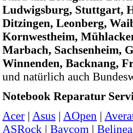
Ludwigsburg, Stuttgart, 
Ditzingen, Leonberg, Wai
Kornwestheim, Mühlacker
Marbach, Sachsenheim, G
Winnenden, Backnang, Fr
und natürlich auch Bundeswe
Notebook Reparatur Servic
Acer
|
Asus
|
AOpen
|
Avera
ASRock
|
Baycom
|
Belinea