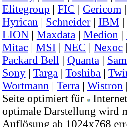
Elitegroup
|
FIC
|
Gericom
Hyrican
|
Schneider
|
IBM
LION
|
Maxdata
|
Medion
|
Mitac
|
MSI
|
NEC
|
Nexoc
Packard Bell
|
Quanta
|
Sam
Sony
|
Targa
|
Toshiba
|
Twi
Wortmann
|
Terra
|
Wistron
Seite optimiert für
Interne
optimale Darstellung wird m
Auflösung ab 1024x768 erre