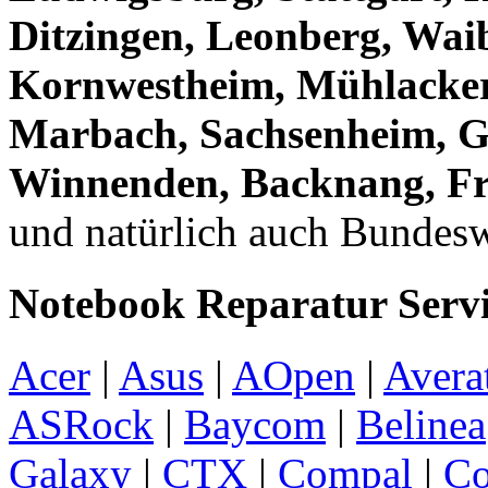
Ditzingen, Leonberg, Wai
Kornwestheim, Mühlacker
Marbach, Sachsenheim, G
Winnenden, Backnang, Fr
und natürlich auch Bundeswe
Notebook Reparatur Servic
Acer
|
Asus
|
AOpen
|
Avera
ASRock
|
Baycom
|
Belinea
Galaxy
|
CTX
|
Compal
|
C